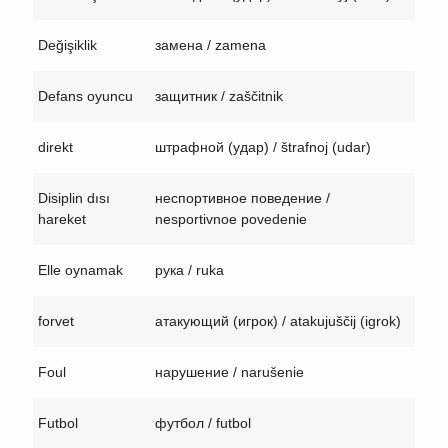
Değişiklik
замена / zamena
Defans oyuncu
защитник / zaščitnik
direkt
штрафной (удар) / štrafnoj (udar)
Disiplin dısı
неспортивное поведение /
hareket
nesportivnoe povedenie
Elle oynamak
рука / ruka
forvet
атакующий (игрок) / atakujuščij (igrok)
Foul
нарушение / narušenie
Futbol
футбол / futbol