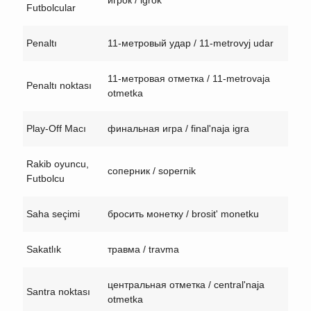
игрок / igrok
Futbolcular
Penaltı
11-метровый удар / 11-metrovyj udar
11-метровая отметка / 11-metrovaja
Penaltı noktası
otmetka
Play-Off Macı
финальная игра / final'naja igra
Rakib oyuncu,
соперник / sopernik
Futbolcu
Saha seçimi
бросить монетку / brosit' monetku
Sakatlık
травма / travma
центральная отметка / central'naja
Santra noktası
otmetka