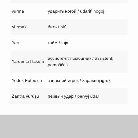
vurma
ударить ногой / udarit' nogoj
Vurmak
бить / bit'
Yarı
тайм / tajm
ассистент; помощник / assistent;
Yardımcı Hakem
pomoščnik
Yedek Futbolcu
запасной игрок / zapasnoj igrok
Zantra vuruşu
первый удар / pervyj udar