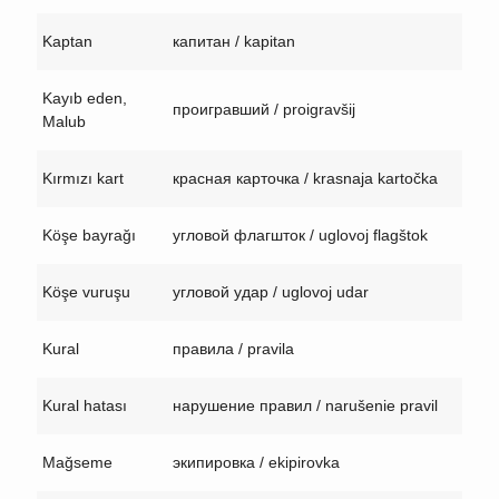
Kaptan
капитан / kapitan
Kayıb eden,
проигравший / proigravšij
Malub
Kırmızı kart
красная карточка / krasnaja kartočka
Köşe bayrağı
угловой флагшток / uglovoj flagštok
Köşe vuruşu
угловой удар / uglovoj udar
Kural
правила / pravila
Kural hatası
нарушение правил / narušenie pravil
Mağseme
экипировка / ekipirovka