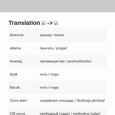
Translation
->
Antrenör
тренер / trener
atlama
прыгать / prygat'
Avantaj
преимущество / preimuščestvo
Ayak
нога / noga
Bacak
нога / noga
Ceza alanı
штрафная площадь / štrafnaja ploščad'
Cift vuruş
свободный (удар) / svobodnyj (udar)