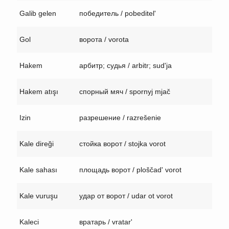
Galib gelen
победитель / pobeditel'
Gol
ворота / vorota
Hakem
арбитр; судья / arbitr; sud'ja
Hakem atışı
спорный мяч / spornyj mjač
Izin
разрешение / razrešenie
Kale direği
стойка ворот / stojka vorot
Kale sahası
площадь ворот / ploščad' vorot
Kale vuruşu
удар от ворот / udar ot vorot
Kaleci
вратарь / vratar'