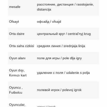
расстояние, дистанция / rasstojanie,
mesafe
distancija
Ofsayt
офсайд / ofsajd
Orta daire
центральный круг / central'nyj krug
Orta saha cizkisi
средняя линия / srednjaja linija
Oyun alanı
поле для игры / pole dlja igry
Oyun dışı,
удаление с поля / udalenie s polja
Kırmızı kart
Oyuncu ,
полевой игрок / polevoj igrok
Futbolcu
Oyuncular,