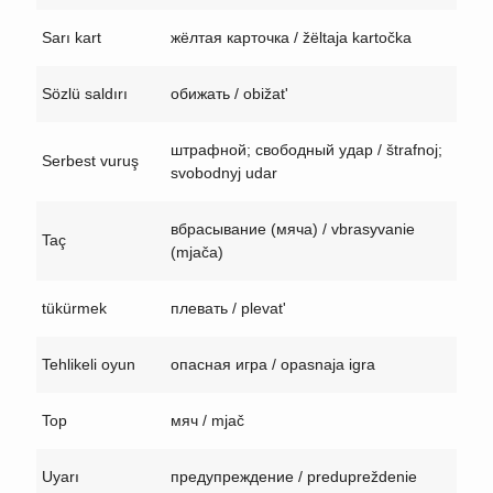
Sarı kart
жёлтая карточка / žëltaja kartočka
Sözlü saldırı
обижать / obižat'
штрафной; свободный удар / štrafnoj;
Serbest vuruş
svobodnyj udar
вбрасывание (мяча) / vbrasyvanie
Taç
(mjača)
tükürmek
плевать / plevat'
Tehlikeli oyun
опасная игра / opasnaja igra
Top
мяч / mjač
Uyarı
предупреждение / predupreždenie