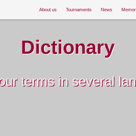
About us
Tournaments
News
Memor
Dictionary
our terms in several la