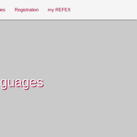
ies
Registration
my REFEX
nguages