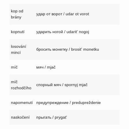
kop od
удар от ворот / udar ot vorot
brány
kopnutí
ударить ногой / udarit' nogoj
losování
бросить монетку / brosit' monetku
mincí
míč
мяч / mjač
míč
спорный мяч / spornyj mjač
rozhodčího
napomenutí
предупреждение / predupreždenie
naskočení
прыгать / prygat'