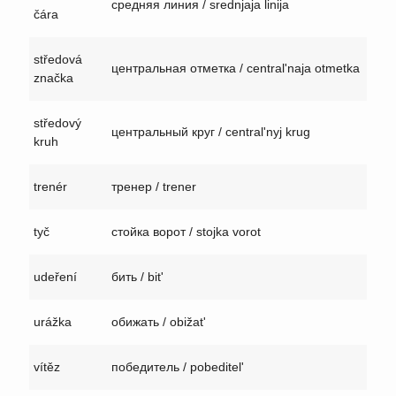
средняя линия / srednjaja linija
čára
středová
центральная отметка / central'naja otmetka
značka
středový
центральный круг / central'nyj krug
kruh
trenér
тренер / trener
tyč
стойка ворот / stojka vorot
udeření
бить / bit'
urážka
обижать / obižat'
vítěz
победитель / pobeditel'