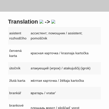
Translation
->
asistent
ассистент; помощник / assistent;
rozhodčího
pomoščnik
červená
красная карточка / krasnaja kartočka
karta
útočník
атакующий (игрок) / atakujuščij (igrok)
žlutá karta
жёлтая карточка / žëltaja kartočka
brankář
вратарь / vratar'
brankové
площадь ворот / ploščad' vorot