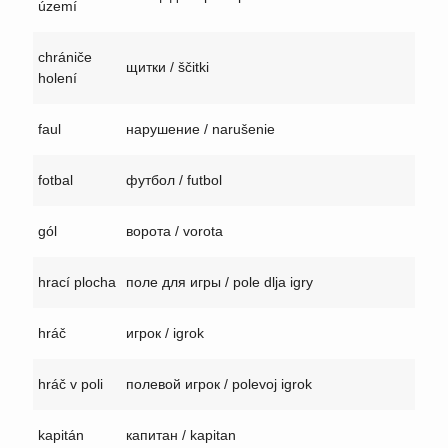
území
chrániče
щитки / ščitki
holení
faul
нарушение / narušenie
fotbal
футбол / futbol
gól
ворота / vorota
hrací plocha
поле для игры / pole dlja igry
hráč
игрок / igrok
hráč v poli
полевой игрок / polevoj igrok
kapitán
капитан / kapitan