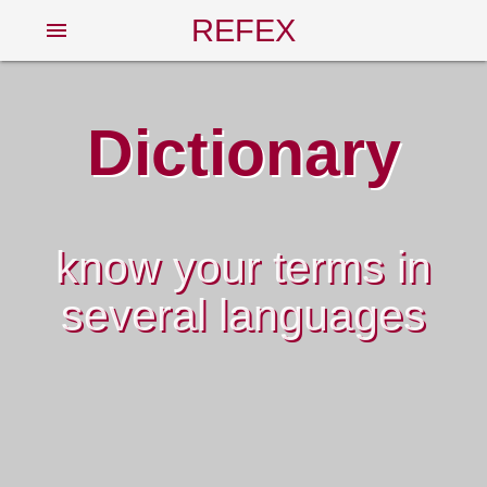
REFEX
menu
Dictionary
know your terms in
several languages