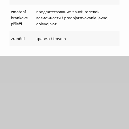
zmaření
предпятствование явной голевой
brankové
возможности / predpjatstvovanie javnoj
příleži
golevoj voz
zranění
травма / travma