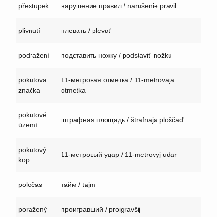
přestupek
нарушение правил / narušenie pravil
plivnutí
плевать / plevat'
podražení
подставить ножку / podstavit' nožku
pokutová
11-метровая отметка / 11-metrovaja
značka
otmetka
pokutové
штрафная площадь / štrafnaja ploščad'
území
pokutový
11-метровый удар / 11-metrovyj udar
kop
poločas
тайм / tajm
poražený
проигравший / proigravšij