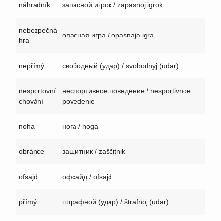
náhradník
запасной игрок / zapasnoj igrok
nebezpečná
опасная игра / opasnaja igra
hra
nepřímý
свободный (удар) / svobodnyj (udar)
nesportovní
неспортивное поведение / nesportivnoe
chování
povedenie
noha
нога / noga
obránce
защитник / zaščitnik
ofsajd
офсайд / ofsajd
přímý
штрафной (удар) / štrafnoj (udar)