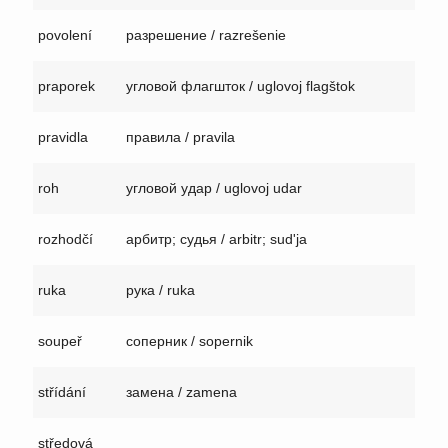
povolení
разрешение / razrešenie
praporek
угловой флагшток / uglovoj flagštok
pravidla
правила / pravila
roh
угловой удар / uglovoj udar
rozhodčí
арбитр; судья / arbitr; sud'ja
ruka
рука / ruka
soupeř
соперник / sopernik
střídání
замена / zamena
středová