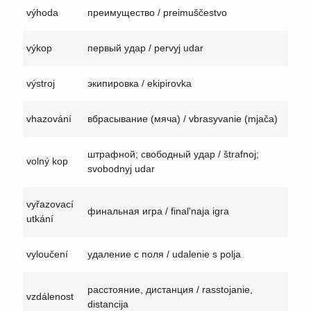
výhoda
преимущество / preimuščestvo
výkop
первый удар / pervyj udar
výstroj
экипировка / ekipirovka
vhazování
вбрасывание (мяча) / vbrasyvanie (mjača)
штрафной; свободный удар / štrafnoj;
volný kop
svobodnyj udar
vyřazovací
финальная игра / final'naja igra
utkání
vyloučení
удаление с поля / udalenie s polja
расстояние, дистанция / rasstojanie,
vzdálenost
distancija